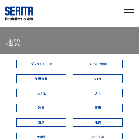
togg
navi
地質
プレスリリース
メディア掲載
地盤改良
CSR
人工芝
ダム
路床
河床
造成
地質
太陽光
CPP工法