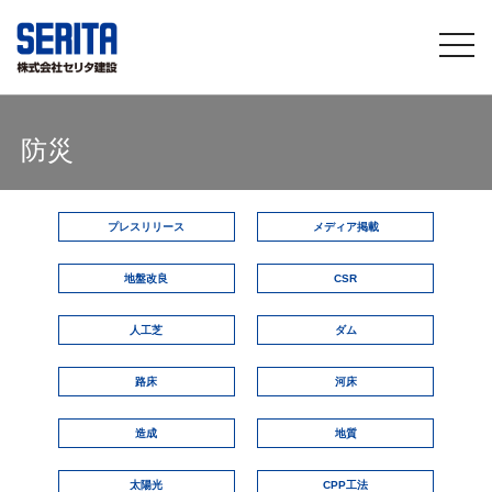
togg
navi
防災
プレスリリース
メディア掲載
地盤改良
CSR
人工芝
ダム
路床
河床
造成
地質
太陽光
CPP工法