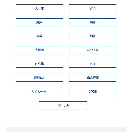
人工芝
ダム
路床
河床
造成
地質
太陽光
CPP工法
ため池
ICT
建設DX
総合評価
リクルート
CPDS
コンサル