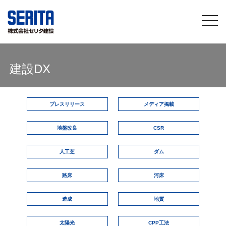
togg
navi
建設DX
プレスリリース
メディア掲載
地盤改良
CSR
人工芝
ダム
路床
河床
造成
地質
太陽光
CPP工法