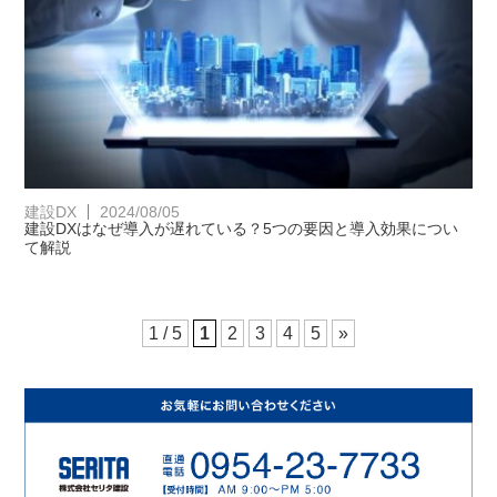
建設DX
2024/08/05
建設DXはなぜ導入が遅れている？5つの要因と導入効果につい
て解説
1 / 5
1
2
3
4
5
»