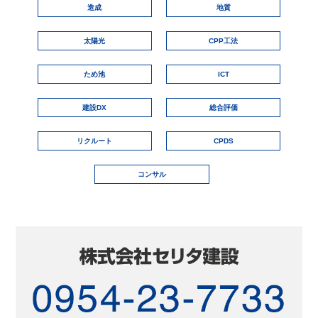
造成
地質
太陽光
CPP工法
ため池
ICT
建設DX
総合評価
リクルート
CPDS
コンサル