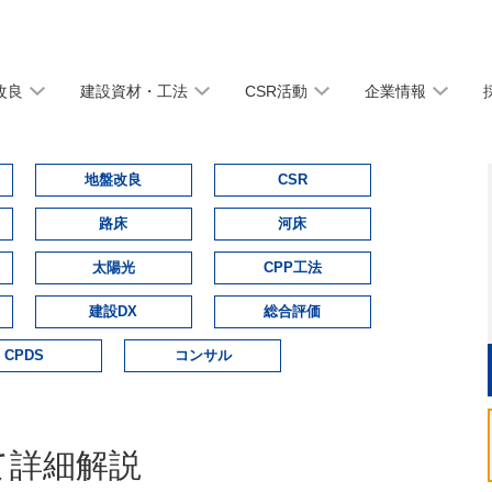
改良
建設資材・工法
CSR活動
企業情報
地盤改良
CSR
路床
河床
太陽光
CPP工法
建設DX
総合評価
CPDS
コンサル
て詳細解説