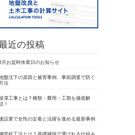
最近の投稿
8月お盆時休業日のお知らせ
地盤沈下の原因と被害事例、事前調査で防ぐ
方法
浚渫工事とは？種類・費用・工期を徹底解
説！
建設業で女性の定着と活躍を進める最新事例
鋼管杭工法とは？基礎補強で選ばれる仕組み