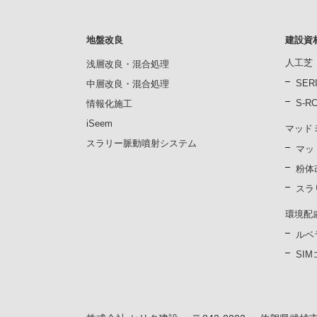
地盤改良
建設資
人工芝
浅層改良・混合処理
SER
中層改良・混合処理
S-
情報化施工
iSeem
マッド
スラリー脈動噴射システム
マッ
粉体
スラ
環境配
ルベ
SI