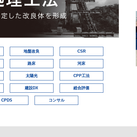
地盤改良
CSR
路床
河床
太陽光
CPP工法
建設DX
総合評価
CPDS
コンサル