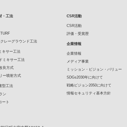
材・工法
CSR活動
CSR活動
ITURF
評価・受賞歴
RCクレーグラウンド工法
企業情報
ミキサー工法
企業情報
ドミキサー工法
メディア事業
改良方式
ミッション・ビジョン・バリュー
リー噴射方式
SDGs2030年に向けて
戦略ビジョン2050に向けて
慮型工法
情報セキュリティ基本方針
ラン
Mコート