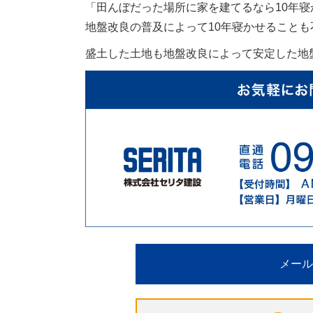
「田んぼだった場所に家を建てるなら
10
年寝
地盤改良の普及によって
10
年寝かせることも
盛土した土地も地盤改良によって安定した地
メール