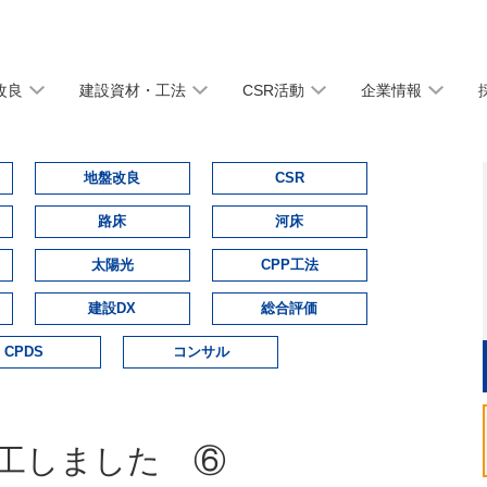
改良
建設資材・工法
CSR活動
企業情報
地盤改良
CSR
路床
河床
太陽光
CPP工法
建設DX
総合評価
CPDS
コンサル
施工しました ⑥