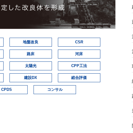
地盤改良
CSR
路床
河床
太陽光
CPP工法
建設DX
総合評価
CPDS
コンサル