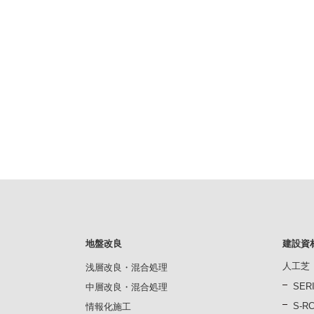
地盤改良
建設資
人工芝
浅層改良・混合処理
SER
中層改良・混合処理
S-
情報化施工