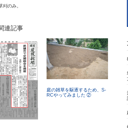
草刈のみ。
関連記事
庭の雑草を駆逐するため、S-
RCやってみました ②