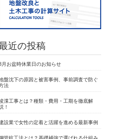
最近の投稿
8月お盆時休業日のお知らせ
地盤沈下の原因と被害事例、事前調査で防ぐ
方法
浚渫工事とは？種類・費用・工期を徹底解
説！
建設業で女性の定着と活躍を進める最新事例
鋼管杭工法とは？基礎補強で選ばれる仕組み