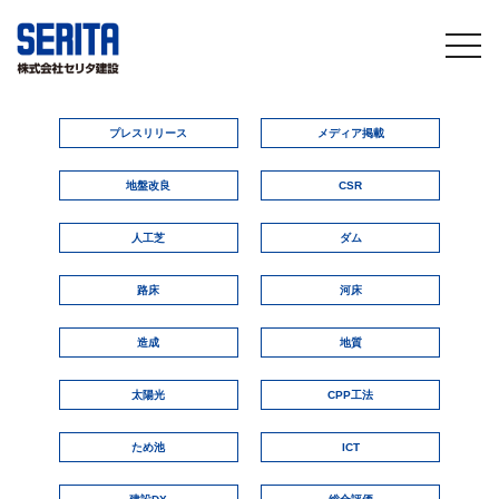
togg
navi
プレスリリース
メディア掲載
地盤改良
CSR
人工芝
ダム
路床
河床
造成
地質
太陽光
CPP工法
ため池
ICT