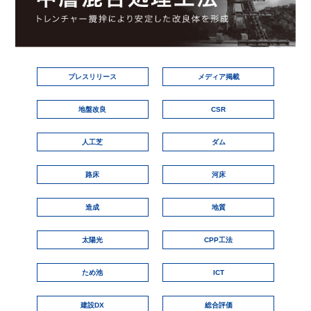
プレスリリース
メディア掲載
地盤改良
CSR
人工芝
ダム
路床
河床
造成
地質
太陽光
CPP工法
ため池
ICT
建設DX
総合評価