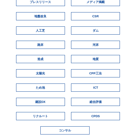
プレスリリース
メディア掲載
地盤改良
CSR
人工芝
ダム
路床
河床
造成
地質
太陽光
CPP工法
ため池
ICT
建設DX
総合評価
リクルート
CPDS
コンサル