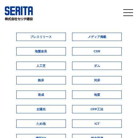
togg
navi
プレスリリース
メディア掲載
地盤改良
CSR
人工芝
ダム
路床
河床
造成
地質
太陽光
CPP工法
ため池
ICT