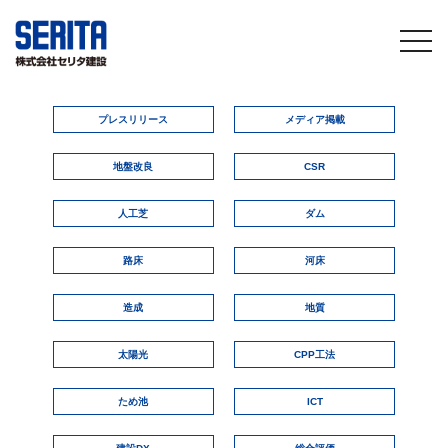
togg
navi
プレスリリース
メディア掲載
地盤改良
CSR
人工芝
ダム
路床
河床
造成
地質
太陽光
CPP工法
ため池
ICT