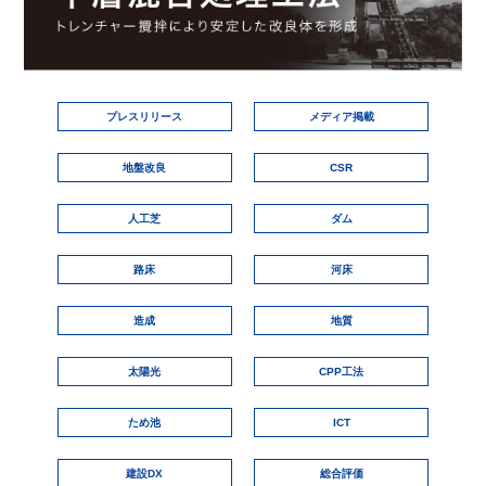
プレスリリース
メディア掲載
地盤改良
CSR
人工芝
ダム
路床
河床
造成
地質
太陽光
CPP工法
ため池
ICT
建設DX
総合評価