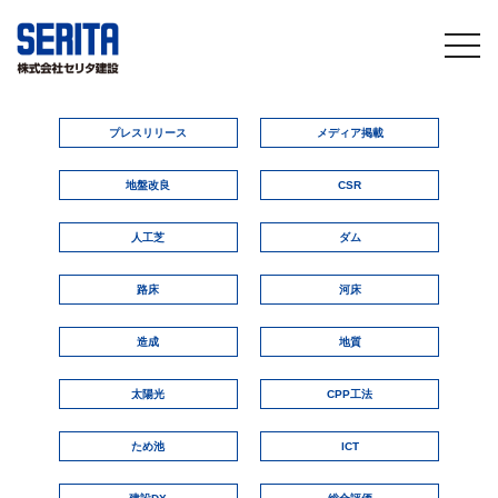
togg
navi
プレスリリース
メディア掲載
地盤改良
CSR
人工芝
ダム
路床
河床
造成
地質
太陽光
CPP工法
ため池
ICT