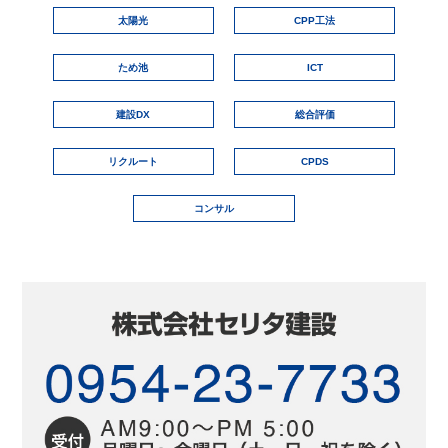
太陽光
CPP工法
ため池
ICT
建設DX
総合評価
リクルート
CPDS
コンサル