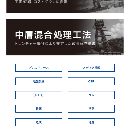
プレスリリース
メディア掲載
地盤改良
CSR
人工芝
ダム
路床
河床
造成
地質