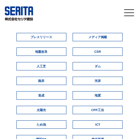
togg
navi
プレスリリース
メディア掲載
地盤改良
CSR
人工芝
ダム
路床
河床
造成
地質
太陽光
CPP工法
ため池
ICT