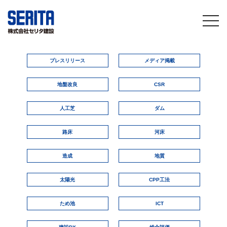
togg
navi
プレスリリース
メディア掲載
地盤改良
CSR
人工芝
ダム
路床
河床
造成
地質
太陽光
CPP工法
ため池
ICT