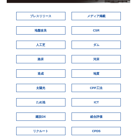
プレスリリース
メディア掲載
地盤改良
CSR
人工芝
ダム
路床
河床
造成
地質
太陽光
CPP工法
ため池
ICT
建設DX
総合評価
リクルート
CPDS