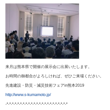
来月は熊本県で開催の展示会に出展いたします。
お時間の御都合がよろしければ、ぜひご来場ください。
先進建設・防災・減災技術フェアin熊本2019
http://www.s-kumamoto.jp/
-*-*-*-*-*-*-*-*-*-*-*-*-*-*-*-*-*-*-*-*-*-*-*