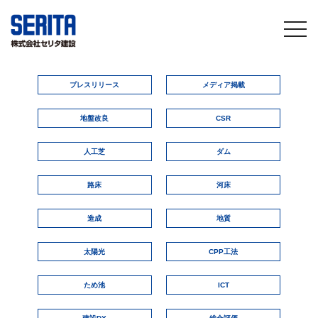
togg
navi
プレスリリース
メディア掲載
地盤改良
CSR
人工芝
ダム
路床
河床
造成
地質
太陽光
CPP工法
ため池
ICT