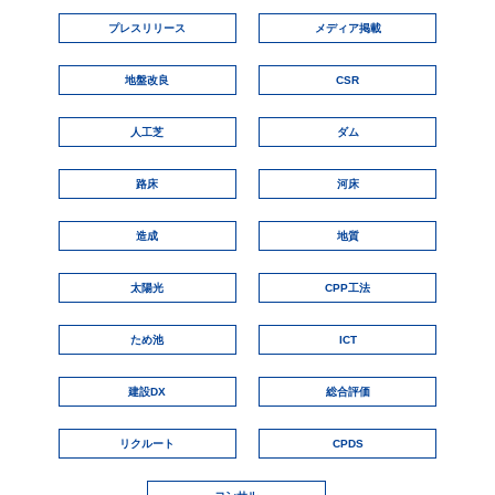
プレスリリース
メディア掲載
地盤改良
CSR
人工芝
ダム
路床
河床
造成
地質
太陽光
CPP工法
ため池
ICT
建設DX
総合評価
リクルート
CPDS