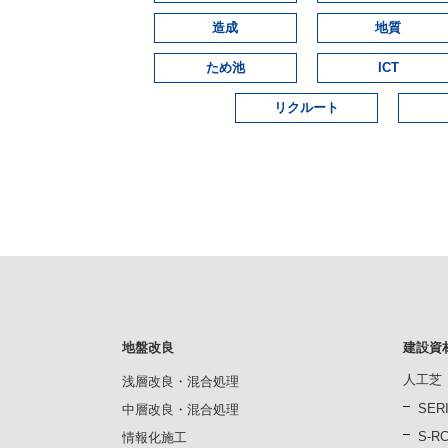
造成
地質
ため池
ICT
リクルート
地盤改良
建設資
人工芝
浅層改良・混合処理
SER
中層改良・混合処理
S-
情報化施工