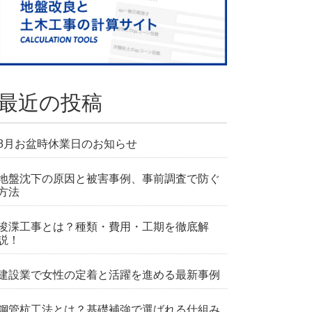
最近の投稿
8月お盆時休業日のお知らせ
地盤沈下の原因と被害事例、事前調査で防ぐ
方法
浚渫工事とは？種類・費用・工期を徹底解
説！
建設業で女性の定着と活躍を進める最新事例
鋼管杭工法とは？基礎補強で選ばれる仕組み