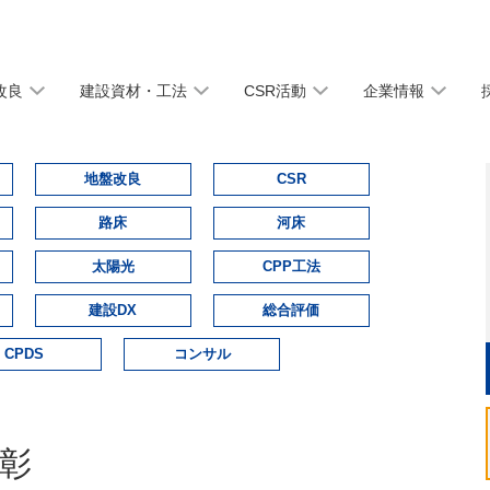
改良
建設資材・工法
CSR活動
企業情報
地盤改良
CSR
路床
河床
太陽光
CPP工法
建設DX
総合評価
CPDS
コンサル
表彰