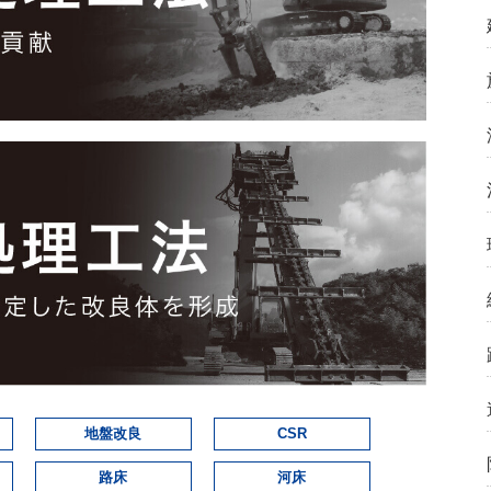
地盤改良
CSR
路床
河床