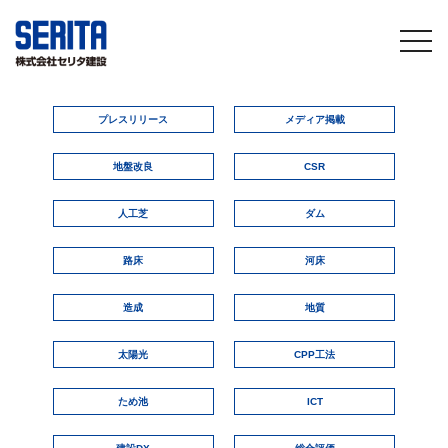
togg
navi
プレスリリース
メディア掲載
地盤改良
CSR
人工芝
ダム
路床
河床
造成
地質
太陽光
CPP工法
ため池
ICT