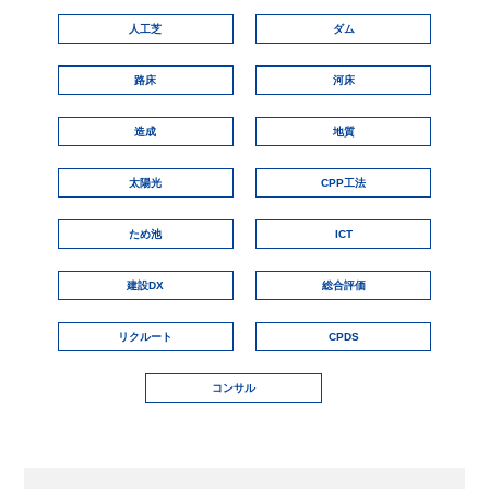
人工芝
ダム
路床
河床
造成
地質
太陽光
CPP工法
ため池
ICT
建設DX
総合評価
リクルート
CPDS
コンサル