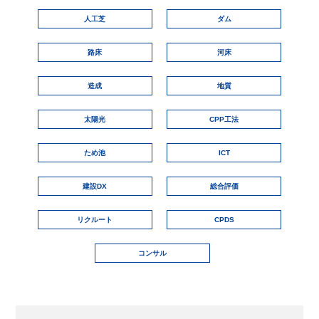
人工芝
ダム
路床
河床
造成
地質
太陽光
CPP工法
ため池
ICT
建設DX
総合評価
リクルート
CPDS
コンサル