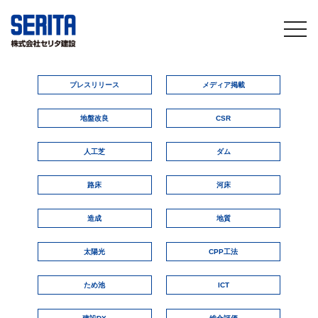
togg
navi
プレスリリース
メディア掲載
地盤改良
CSR
人工芝
ダム
路床
河床
造成
地質
太陽光
CPP工法
ため池
ICT