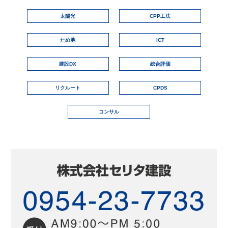
太陽光
CPP工法
ため池
ICT
建設DX
総合評価
リクルート
CPDS
コンサル