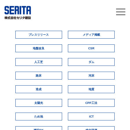
togg
navi
プレスリリース
メディア掲載
地盤改良
CSR
人工芝
ダム
路床
河床
造成
地質
太陽光
CPP工法
ため池
ICT