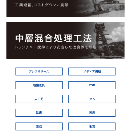
プレスリリース
メディア掲載
地盤改良
CSR
人工芝
ダム
路床
河床
造成
地質