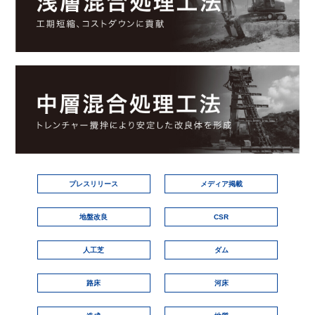
プレスリリース
メディア掲載
地盤改良
CSR
人工芝
ダム
路床
河床