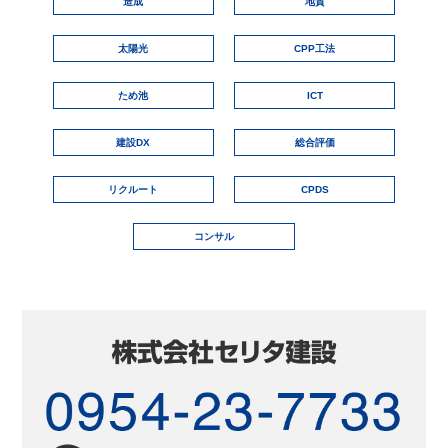
造成
地質
太陽光
CPP工法
ため池
ICT
建設DX
総合評価
リクルート
CPDS
コンサル