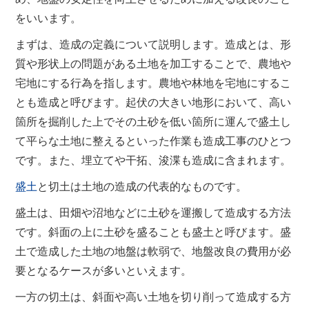
をいいます。
まずは、造成の定義について説明します。造成とは、形
質や形状上の問題がある土地を加工することで、農地や
宅地にする行為を指します。農地や林地を宅地にするこ
とも造成と呼びます。起伏の大きい地形において、高い
箇所を掘削した上でその土砂を低い箇所に運んで盛土し
て平らな土地に整えるといった作業も造成工事のひとつ
です。また、埋立てや干拓、浚渫も造成に含まれます。
盛土
と切土は土地の造成の代表的なものです。
盛土は、田畑や沼地などに土砂を運搬して造成する方法
です。斜面の上に土砂を盛ることも盛土と呼びます。盛
土で造成した土地の地盤は軟弱で、地盤改良の費用が必
要となるケースが多いといえます。
一方の切土は、斜面や高い土地を切り削って造成する方