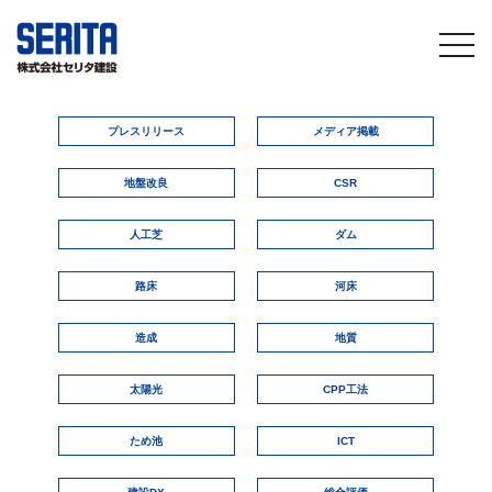
togg
navi
プレスリリース
メディア掲載
地盤改良
CSR
人工芝
ダム
路床
河床
造成
地質
太陽光
CPP工法
ため池
ICT