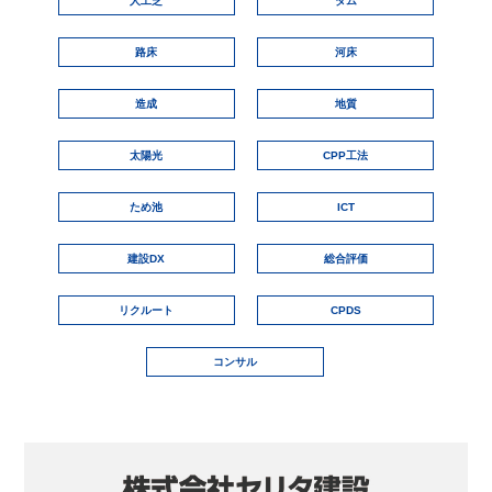
人工芝
ダム
路床
河床
造成
地質
太陽光
CPP工法
ため池
ICT
建設DX
総合評価
リクルート
CPDS
コンサル