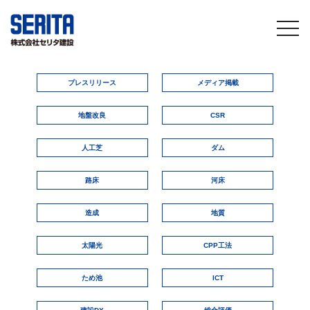
togg
navi
プレスリリース
メディア掲載
地盤改良
CSR
人工芝
ダム
路床
河床
造成
地質
太陽光
CPP工法
ため池
ICT