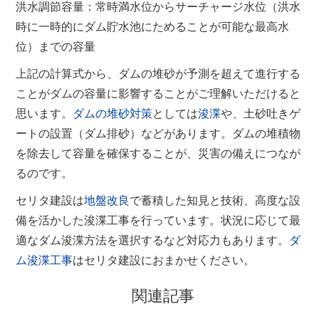
洪水調節容量：常時満水位からサーチャージ水位（洪水
時に一時的にダム貯水池にためることが可能な最高水
位）までの容量
上記の計算式から、ダムの堆砂が予測を超えて進行する
ことがダムの容量に影響することがご理解いただけると
思います。
ダムの堆砂対策
としては
浚渫
や、土砂吐きゲ
ートの設置（ダム排砂）などがあります。ダムの堆積物
を除去して容量を確保することが、災害の備えにつなが
るのです。
セリタ建設は
地盤改良
で蓄積した知見と技術、高度な設
備を活かした浚渫工事を行っています。状況に応じて最
適なダム浚渫方法を選択するなど対応力もあります。
ダ
ム浚渫工事
はセリタ建設におまかせください。
関連記事