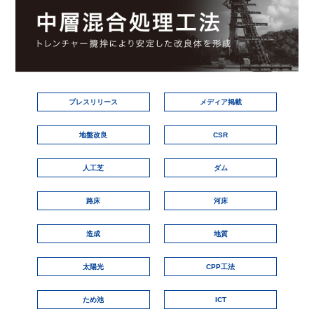
プレスリリース
メディア掲載
地盤改良
CSR
人工芝
ダム
路床
河床
造成
地質
太陽光
CPP工法
ため池
ICT