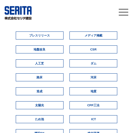
togg
navi
プレスリリース
メディア掲載
地盤改良
CSR
人工芝
ダム
路床
河床
造成
地質
太陽光
CPP工法
ため池
ICT