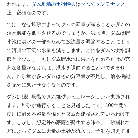
われます。
ダム堆積の土砂除去
は
ダムのメンテナンス
上、必須なのです。
では、なぜ堆砂によってダムの容量が減ることがダムの
治水機能を低下させるのでしょうか。洪水時、ダムは貯
水池に洪水の一部をためて放流量を調節することによっ
て河川の下流の水量を減らします。これをダムの洪水調
節と呼びます。もしダム貯水池に洪水をためるだけの充
分な容量がなければ、洪水を調節することができませ
ん。堆砂量が多いダムはその分容量が不足し、治水機能
を充分に果たせなくなるのです。
ダムは設計段階でダム堆砂シミュレーションが実施され
ます。堆砂が進行することを見越した上で、
100
年間の
使用に耐える容量を備えたダムが建設されているわけで
す。しかし、想定外の豪雨が発生する昨今、土砂崩れな
どによってダムに大量の土砂が流入し、予測を超えて堆