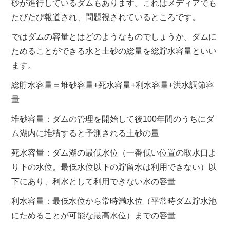
砂が進行しているダムもあります。これはメディアでも
たびたび報道され、問題視されているところです。
ではダムの容量とはどのようなものでしょうか。ダムに
ためることができる水と土砂の総量を総貯水容量といい
ます。
総貯水容量＝堆砂容量
+
死水容量
+
利水容量
+
洪水調節容
量
堆砂容量：ダムの管理を開始して後
100
年間のうちにダ
ム湖内に堆積すると予測される土砂の量
死水容量：ダム湖の最低水位（一番低い位置の取水口よ
り下の水位。最低水位以下の貯留水は利用できない）以
下にあり、利水として利用できない水の容量
利水容量：最低水位から常時満水位（平常時ダム貯水池
にためることが可能な最高水位）までの容量