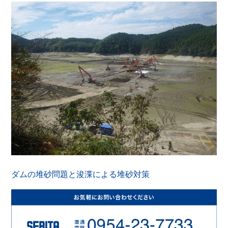
ダムの堆砂問題と浚渫による堆砂対策