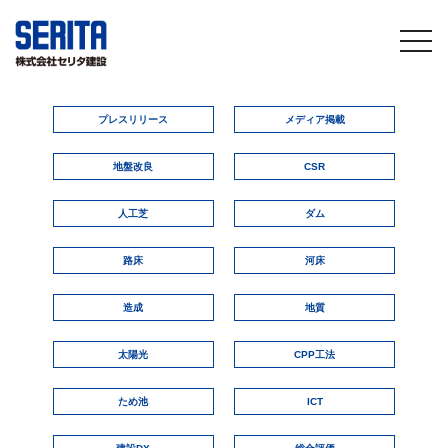
togg
navi
プレスリリース
メディア掲載
地盤改良
CSR
人工芝
ダム
路床
河床
造成
地質
太陽光
CPP工法
ため池
ICT