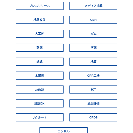
プレスリリース
メディア掲載
地盤改良
CSR
人工芝
ダム
路床
河床
造成
地質
太陽光
CPP工法
ため池
ICT
建設DX
総合評価
リクルート
CPDS
コンサル