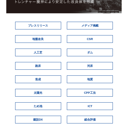
プレスリリース
メディア掲載
地盤改良
CSR
人工芝
ダム
路床
河床
造成
地質
太陽光
CPP工法
ため池
ICT
建設DX
総合評価