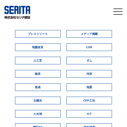
togg
navi
プレスリリース
メディア掲載
地盤改良
CSR
人工芝
ダム
路床
河床
造成
地質
太陽光
CPP工法
ため池
ICT