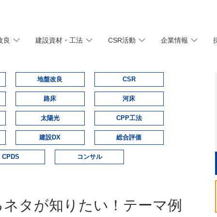
改良
建設資材・工法
CSR活動
企業情報
地盤改良
CSR
路床
河床
太陽光
CPP工法
建設DX
総合評価
CPDS
コンサル
るネタが知りたい！テーマ例