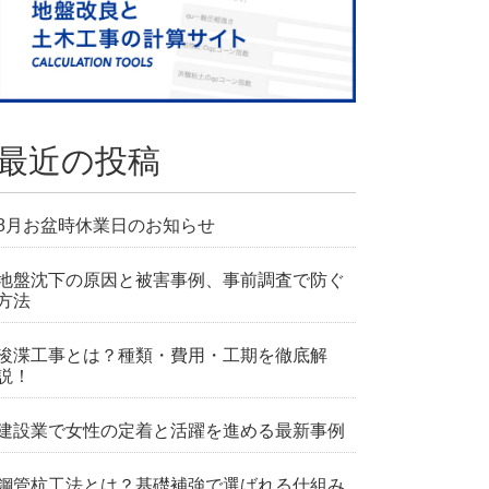
最近の投稿
8月お盆時休業日のお知らせ
地盤沈下の原因と被害事例、事前調査で防ぐ
方法
浚渫工事とは？種類・費用・工期を徹底解
説！
建設業で女性の定着と活躍を進める最新事例
鋼管杭工法とは？基礎補強で選ばれる仕組み